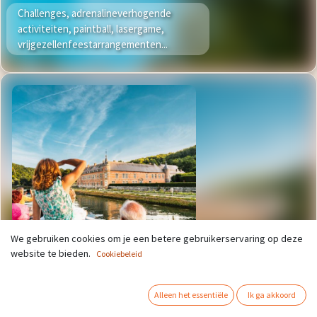
Challenges, adrenalineverhogende
activiteiten, paintball, lasergame,
vrijgezellenfeestarrangementen...
We gebruiken cookies om je een betere gebruikerservaring op deze
website te bieden.
Cookiebeleid
Rondvaarten
Alleen het essentiële
Ik ga akkoord
Toeristische rondvaarten op de Maas in